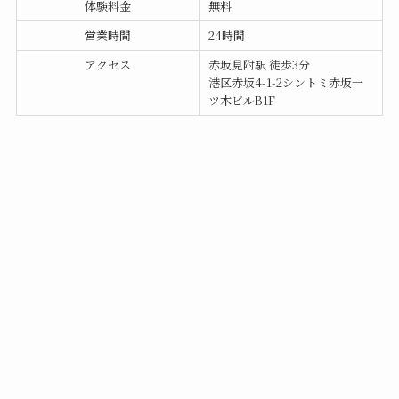
体験料金
無料
営業時間
24時間
アクセス
赤坂見附駅 徒歩3分
港区赤坂4-1-2シントミ赤坂一
ツ木ビルB1F