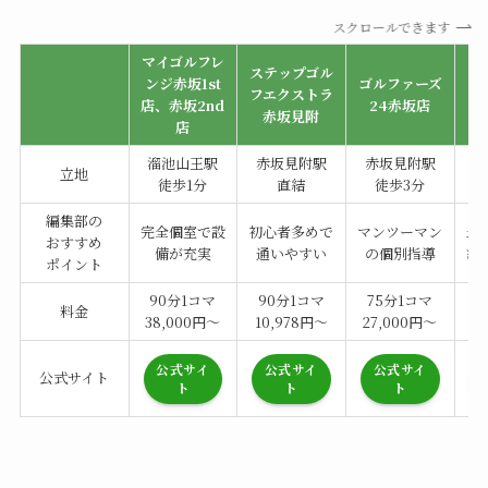
スクロールできます
マイゴルフレ
ステップゴル
ヒ
ンジ赤坂1st
ゴルファーズ
フエクストラ
ン
店、赤坂2nd
24赤坂店
赤坂見附
店
溜池山王駅
赤坂見附駅
赤坂見附駅
立地
徒歩1分
直結
徒歩3分
編集部の
完全個室で設
初心者多めで
マンツーマン
最
おすすめ
備が充実
通いやすい
の個別指導
練
ポイント
90分1コマ
90分1コマ
75分1コマ
6
料金
38,000円〜
10,978円～
27,000円〜
1
公式サイ
公式サイ
公式サイ
公式サイト
ト
ト
ト