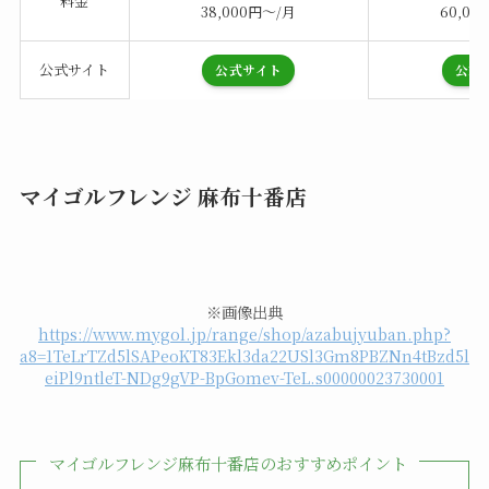
料金
38,000円～/月
60,00
公式サイト
公式サイト
公式
マイゴルフレンジ 麻布十番店
※画像出典
https://www.mygol.jp/range/shop/azabujyuban.php?
a8=1TeLrTZd5lSAPeoKT83Ekl3da22USl3Gm8PBZNn4tBzd5l
eiPl9ntleT-NDg9gVP-BpGomev-TeL.s00000023730001
マイゴルフレンジ麻布十番店のおすすめポイント