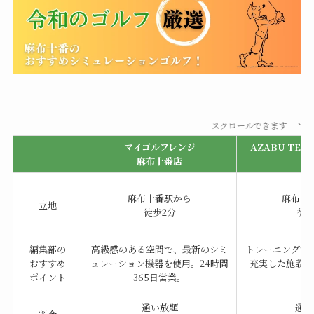
スクロールできます
マイゴルフレンジ
AZABU TEN_
麻布十番店
G
麻布十番駅から
麻布十
立地
徒歩2分
徒歩
編集部の
高級感のある空間で、最新のシミ
トレーニングで
おすすめ
ュレーション機器を使用。24時間
充実した施設と
ポイント
365日営業。
徴
通い放題
通い