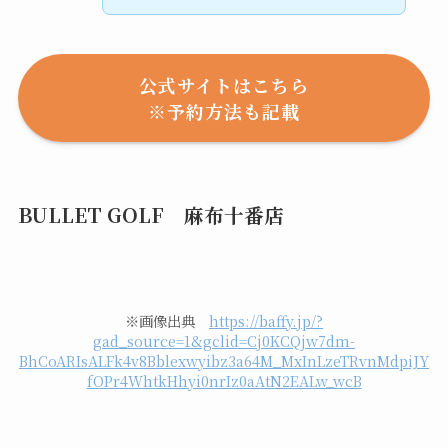
公式サイトはこちら
※予約方法も記載
BULLET GOLF 麻布十番店
※画像出典
https://baffy.jp/?
gad_source=1&gclid=Cj0KCQjw7dm-
BhCoARIsALFk4v8Bblexwyibz3a64M_MxInLzeTRvnMdpiJY
fOPr4WhtkHhyi0nrIz0aAtN2EALw_wcB