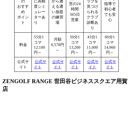
の
に高精
から通
ラブを
営の24
指導で
おすす
度シミ
える通
見つけ
時間
初心者
め
ュレー
い放題
られる
365日
でも安
ポイン
ターあ
の練習
クラブ
営業
心
ト
り
場
診断あ
り
55分1
50分1
45分1
60分1
月額
コマ
コマ
コマ
コマ
料金
6,578円
12,100
13,200
11,000
14,960
～
円～
円～
円～
円～
公式サ
公式サ
公式サ
公式サ
公式サ
公式サ
イト
イト
イト
イト
イト
イト
ZENGOLF RANGE 世田谷ビジネススクエア用賀
店